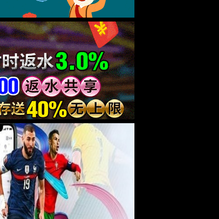
领域的行业领跑者之一。
研发实力，目前在碳陶制动盘产品上已经彻底解决
在四川江油正在落地年产60万盘碳陶制动盘生产
片的企业。公司致力于推动碳陶制动盘、片在