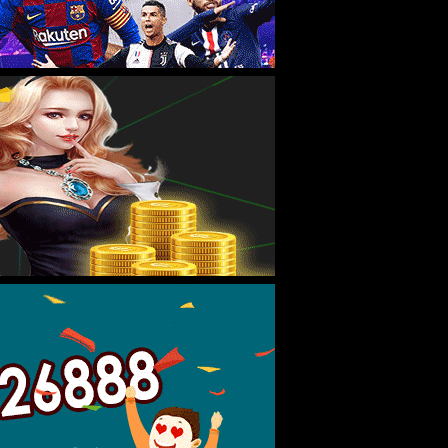
的开发定点通知书。该车企在充分分析了公司的质量保
特定车型碳陶制动盘开发和供应流程，具体型号