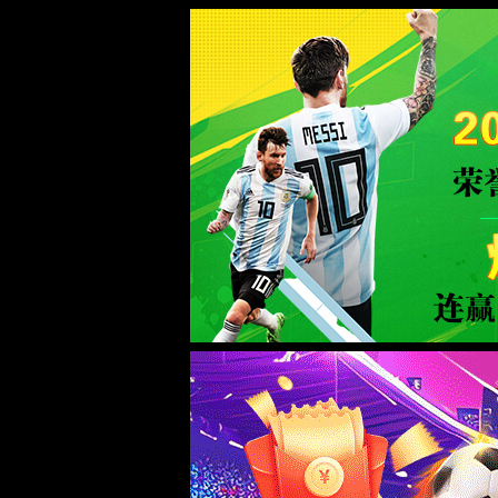
best365中国官方网站
新闻中心
NEWS CENTER
新闻动态
行业动态
媒体报道
先锋