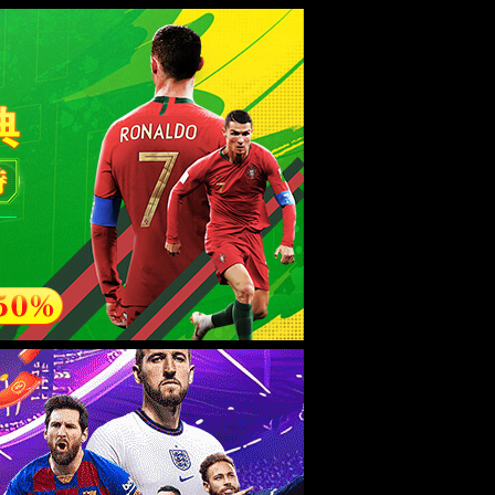

人才中心
联系我们

首页
新闻中心
新闻动态
>
>
方网站向特定对象发行股票注册的批复》，