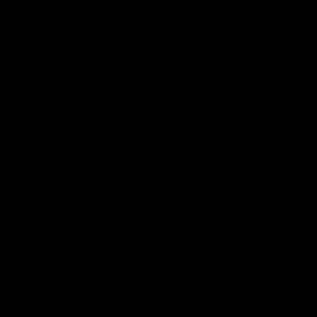


