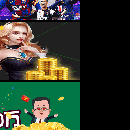
发行股票注册的批复》，公司定增事项正式获批！