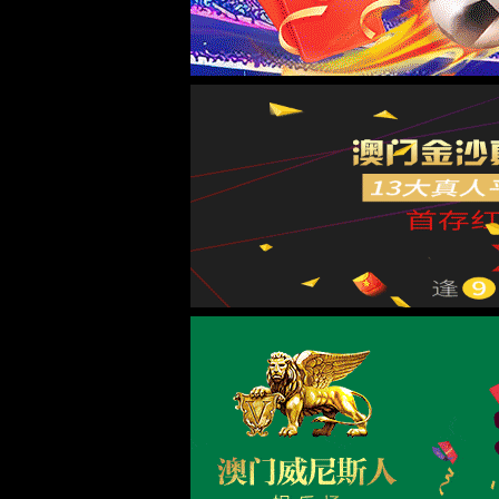
2022年8月30日，best365官网收